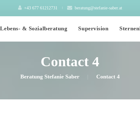
+43 677 61212731
 
beratung@stefanie-saber.at
 
 
Lebens- & Sozialberatung
Supervision
Sternen
Contact 4
Mein Angebot
Elementarpädagogik
Beratung Stefanie Saber
|
Contact 4