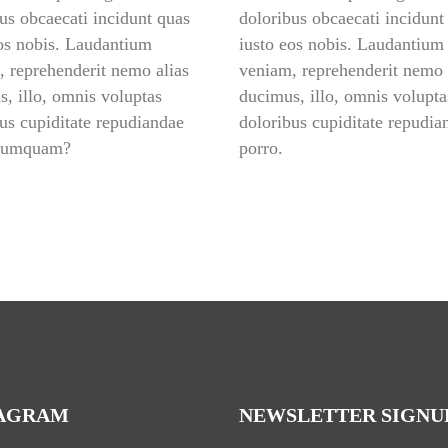
us obcaecati incidunt quas 
doloribus obcaecati incidunt 
os nobis. Laudantium 
iusto eos nobis. Laudantium 
 reprehenderit nemo alias 
veniam, reprehenderit nemo a
, illo, omnis voluptas 
ducimus, illo, omnis voluptas
us cupiditate repudiandae 
doloribus cupiditate repudian
numquam?
porro.
TAGRAM
NEWSLETTER SIGNU