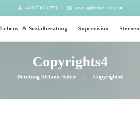
+43 677 61212731
 
beratung@stefanie-saber.at
 
 
Lebens- & Sozialberatung
Supervision
Sternen
Copyrights4
Mein Angebot
Elementarpädagogik
Beratung Stefanie Saber
|
Copyrights4