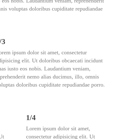
o eos nobis. Laudantium veniam, reprehenderit 
nis voluptas doloribus cupiditate repudiandae 
/3
orem ipsum dolor sit amet, consectetur 
ipisicing elit. Ut doloribus obcaecati incidunt 
uas iusto eos nobis. Laudantium veniam, 
eprehenderit nemo alias ducimus, illo, omnis 
oluptas doloribus cupiditate repudiandae porro.
1/4
Lorem ipsum dolor sit amet, 
t 
consectetur adipisicing elit. Ut 