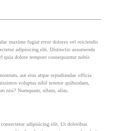
ae maxime fugiat error dolores vel reiciendis 
etur adipisicing elit. Distinctio assumenda 
el quia dolore tempore consequuntur nobis 
 nostrum, aut eius atque repudiandae officia 
nissimos voluptas nihil tenetur quibusdam, 
uam nisi? Numquam, ullam, alias.
onsectetur adipisicing elit. Ut doloribus 