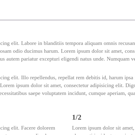
cing elit. Labore in blanditiis tempora aliquam omnis recusand
iosam odio ducimus harum. Lorem ipsum dolor sit amet, consect
ctus autem pariatur excepturi eligendi natus unde. Numquam v
ing elit. Illo repellendus, repellat rem debitis id, harum ipsa
Lorem ipsum dolor sit amet, consectetur adipisicing elit. Dig
necessitatibus saepe voluptatem incidunt, cumque aperiam, q
1/2
cing elit. Facere dolorem 
Lorem ipsum dolor sit amet, c