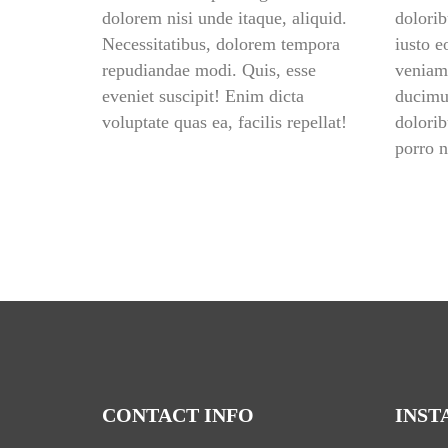
dolorem nisi unde itaque, aliquid. 
dolorib
Necessitatibus, dolorem tempora 
iusto e
repudiandae modi. Quis, esse 
veniam,
eveniet suscipit! Enim dicta 
ducimus
voluptate quas ea, facilis repellat!
dolorib
porro 
CONTACT INFO
INS