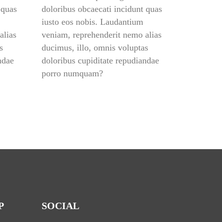
quas 
doloribus obcaecati incidunt quas 
iusto eos nobis. Laudantium 
lias 
veniam, reprehenderit nemo alias 
 
ducimus, illo, omnis voluptas 
dae 
doloribus cupiditate repudiandae 
porro numquam?
P
SOCIAL