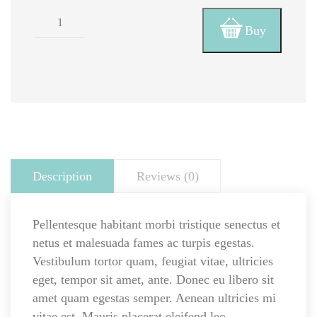
price 
price 
Woo 
was: 
is: 
Buy
Single 
#2 
$3.00.
$2.00.
quantity
Description
 
Reviews (0)
Pellentesque habitant morbi tristique senectus et 
netus et malesuada fames ac turpis egestas. 
Vestibulum tortor quam, feugiat vitae, ultricies 
eget, tempor sit amet, ante. Donec eu libero sit 
amet quam egestas semper. Aenean ultricies mi 
vitae est. Mauris placerat eleifend leo.