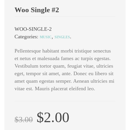
Woo Single #2
WOO-SINGLE-2
Categories: 
, 
.
MUSIC
SINGLES
Pellentesque habitant morbi tristique senectus 
et netus et malesuada fames ac turpis egestas. 
Vestibulum tortor quam, feugiat vitae, ultricies 
eget, tempor sit amet, ante. Donec eu libero sit 
amet quam egestas semper. Aenean ultricies mi 
vitae est. Mauris placerat eleifend leo.
Original 
Current 
 
$
2.00
$
3.00