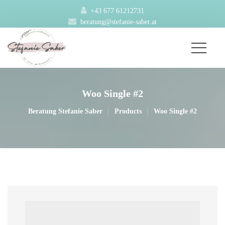
+43 677 61212731
beratung@stefanie-saber.at
Woo Single #2
|
|
Beratung Stefanie Saber
Product
Woo Single #2